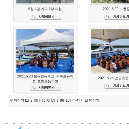
8월 4일 카약 1부 체험
2021.6.30 모
2021.6.28 모동초등학교, 주학초등학
2021.6.25 엄궁초
교, 모라초등학교
첫 페이지
[1]
[2]
[3]
[4]
5
[6]
[7]
[8]
[9]
[10]
끝 페이지