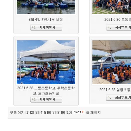
8월 4일 카약 1부 체험
2021.6.30 모
2021.6.28 모동초등학교, 주학초등학
2021.6.25 엄궁초
교, 모라초등학교
첫 페이지
[1]
[2]
[3]
[4]
5
[6]
[7]
[8]
[9]
[10]
끝 페이지