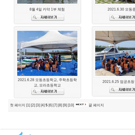
8월 4일 카약 1부 체험
2021.6.30 모
2021.6.28 모동초등학교, 주학초등학
2021.6.25 엄궁초
교, 모라초등학교
첫 페이지
[1]
[2]
[3]
[4]
5
[6]
[7]
[8]
[9]
[10]
끝 페이지