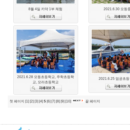
8월 4일 카약 1부 체험
2021.6.30 모
2021.6.28 모동초등학교, 주학초등학
2021.6.25 엄궁초
교, 모라초등학교
첫 페이지
[1]
[2]
[3]
[4]
5
[6]
[7]
[8]
[9]
[10]
끝 페이지