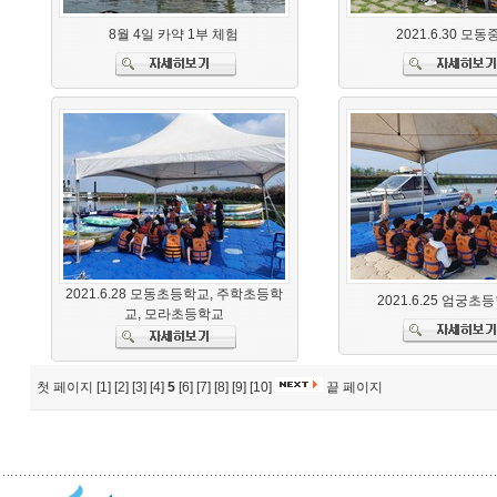
8월 4일 카약 1부 체험
2021.6.30 모
2021.6.28 모동초등학교, 주학초등학
2021.6.25 엄궁초
교, 모라초등학교
첫 페이지
[1]
[2]
[3]
[4]
5
[6]
[7]
[8]
[9]
[10]
끝 페이지