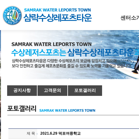
센터소
공지사항
고객문의
포토갤러리
제 목
2021.6.29 덕포여중학교