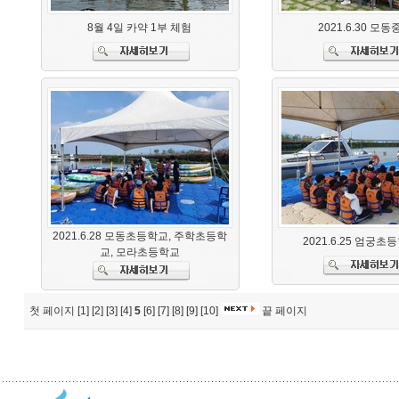
8월 4일 카약 1부 체험
2021.6.30 모
2021.6.28 모동초등학교, 주학초등학
2021.6.25 엄궁초
교, 모라초등학교
첫 페이지
[1]
[2]
[3]
[4]
5
[6]
[7]
[8]
[9]
[10]
끝 페이지