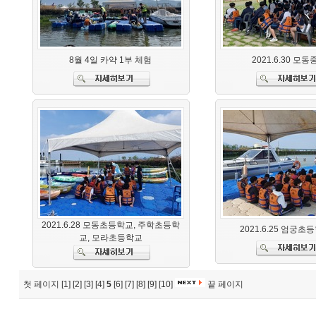
8월 4일 카약 1부 체험
2021.6.30 모
2021.6.28 모동초등학교, 주학초등학
2021.6.25 엄궁초
교, 모라초등학교
첫 페이지
[1]
[2]
[3]
[4]
5
[6]
[7]
[8]
[9]
[10]
끝 페이지