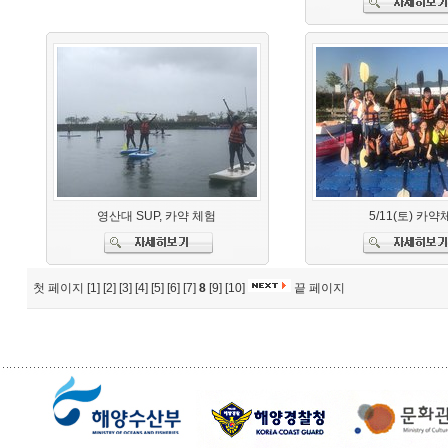
영산대 SUP, 카약 체험
5/11(토) 카약
첫 페이지
[1]
[2]
[3]
[4]
[5]
[6]
[7]
8
[9]
[10]
끝 페이지