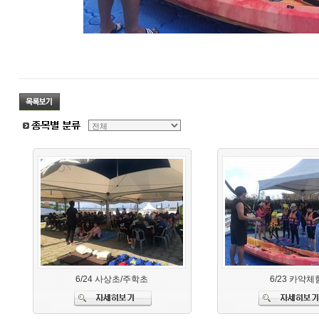
6/24 사상초/주학초
6/23 카약체