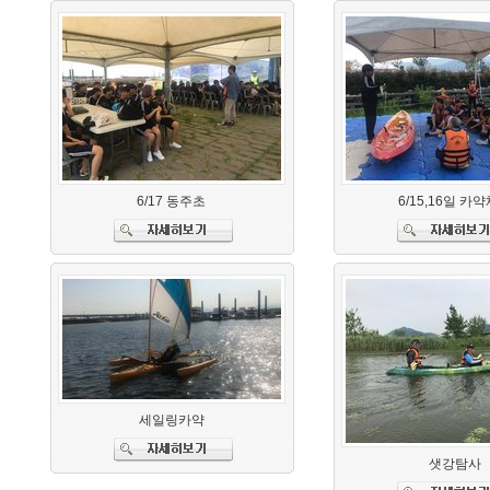
6/17 동주초
6/15,16일 카
세일링카약
샛강탐사