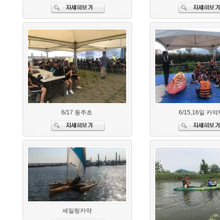
6/17 동주초
6/15,16일 카
세일링카약