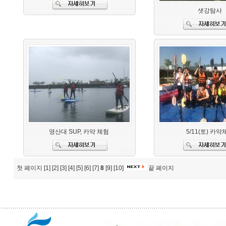
샛강탐사
영산대 SUP, 카약 체험
5/11(토) 카약
첫 페이지
[1]
[2]
[3]
[4]
[5]
[6]
[7]
8
[9]
[10]
끝 페이지