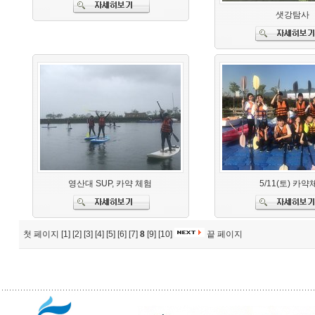
샛강탐사
영산대 SUP, 카약 체험
5/11(토) 카약
첫 페이지
[1]
[2]
[3]
[4]
[5]
[6]
[7]
8
[9]
[10]
끝 페이지