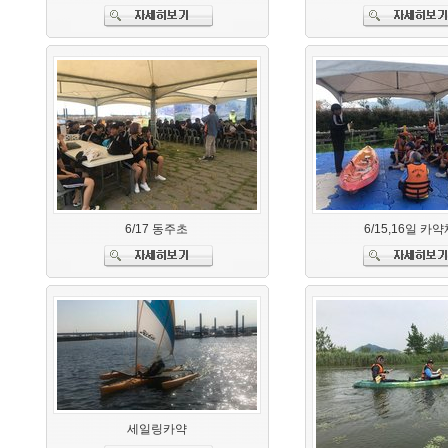
6/17 동주초
6/15,16일 카
세일링카약