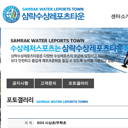
센터소
공지사항
고객문의
포토갤러리
제 목
6/24 사상초/주학초