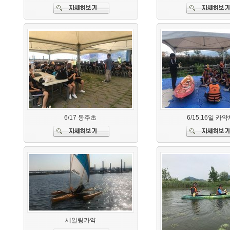
6/17 동주초
6/15,16일 카
세일링카약