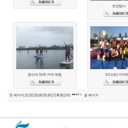
샛강탐사
영산대 SUP, 카약 체험
5/11(토) 카약
첫 페이지
[1]
[2]
[3]
[4]
[5]
[6]
[7]
8
[9]
[10]
끝 페이지