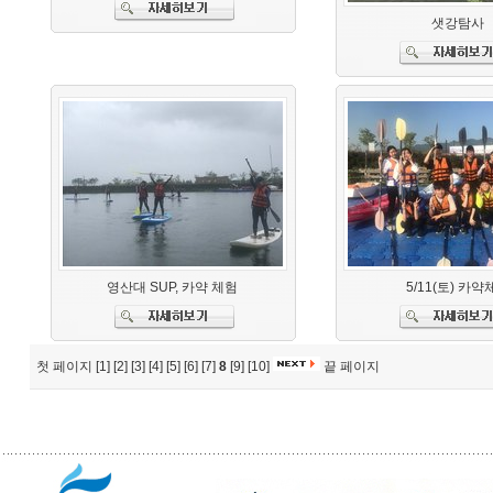
샛강탐사
영산대 SUP, 카약 체험
5/11(토) 카약
첫 페이지
[1]
[2]
[3]
[4]
[5]
[6]
[7]
8
[9]
[10]
끝 페이지