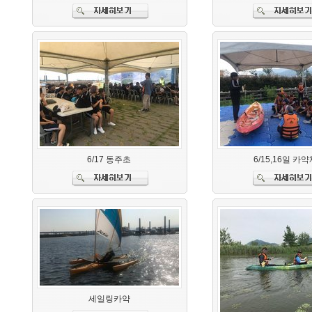
6/17 동주초
6/15,16일 카
세일링카약