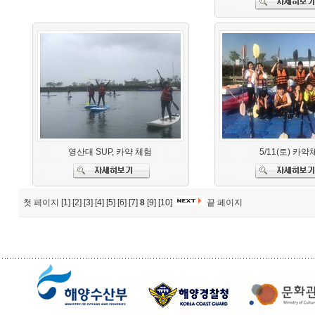
영산대 SUP, 카약 체험
5/11(토) 카약
첫 페이지
[1]
[2]
[3]
[4]
[5]
[6]
[7]
8
[9]
[10]
끝 페이지