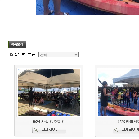
6/24 사상초/주학초
6/23 카약체