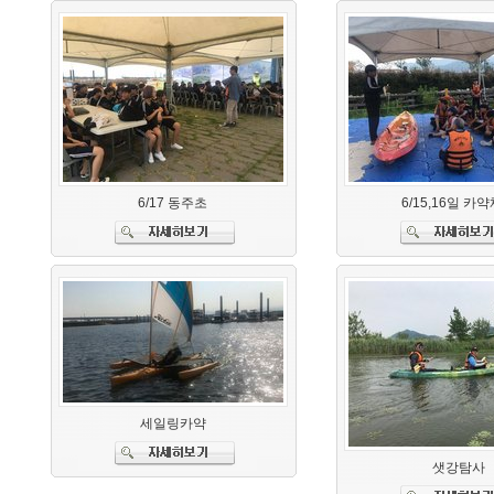
6/17 동주초
6/15,16일 카
세일링카약
샛강탐사