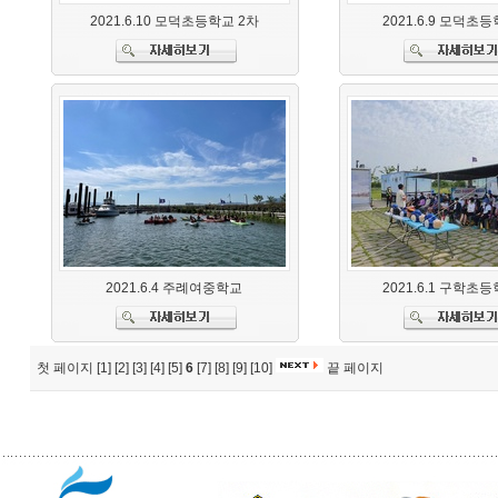
2021.6.10 모덕초등학교 2차
2021.6.9 모덕초
2021.6.4 주례여중학교
2021.6.1 구학초
첫 페이지
[1]
[2]
[3]
[4]
[5]
6
[7]
[8]
[9]
[10]
끝 페이지